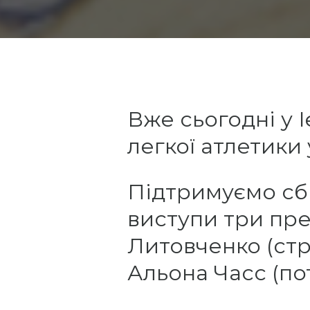
Вже сьогодні у 
легкої атлетики у
Підтримуємо сбі
виступи три пр
Литовченко (стри
Альона Часс (по