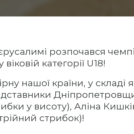
Ієрусалимі розпочався чемп
 віковій категорії U18!
рну нашої країни, у складі 
едставники Дніпропетровщи
бки у висоту), Аліна Кишкін
трійний стрибок)!