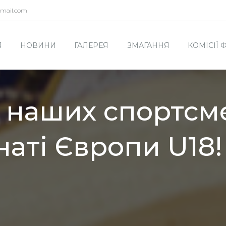
mail.com
Я
НОВИНИ
ГАЛЕРЕЯ
ЗМАГАННЯ
КОМІСІЇ
а наших спортсм
наті Європи U18!