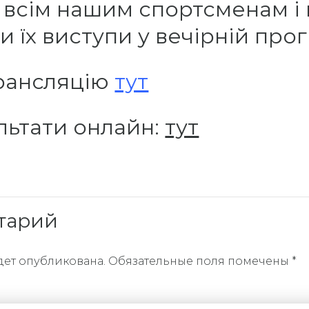
в всім нашим спортсменам і
 їх виступи у вечірній прог
рансляцію
тут
льтати онлайн:
тут
тарий
дет опубликована. Обязательные поля помечены *