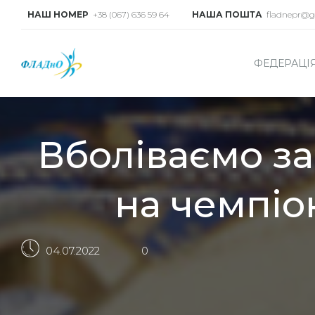
НАШ НОМЕР
+38 (067) 636 59 64
НАША ПОШТА
fladnepr@g
ФЕДЕРАЦІ
Вболіваємо з
на чемпіо
04.07.2022
0