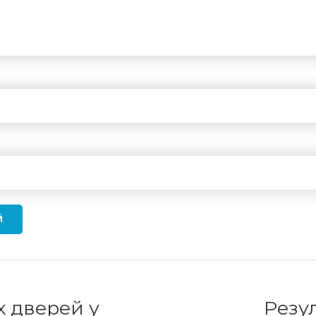
Й
х дверей у
Резу