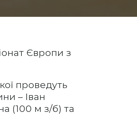
іонат Європи з
якої проведуть
ни – Іван
а (100 м з/б) та