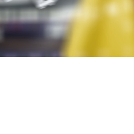
Найактуальнійші нов