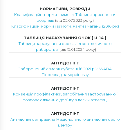
НОРМАТИВИ, РОЗРЯДИ
Класифікаційні норми і вимоги. Таблиця присвоєння
розрядів
(від 05.07.2023 року)
Класифікаційні норми і вимоги. Ранги змагань, (2016 рік)
ТАБЛИЦЯ НАРАХУВАННЯ ОЧОК [ U-14 ]
Таблиця нарахування очок з легкоатлетичного
триборства
, (від 15.01.2024 року)
АНТИДОПІНГ
Заборонений список субстанцій 2021 рік. WADA
Переклад на українську
АНТИДОПІНГ
Конвенція профілактики, запобігання застосуванню і
розповсюдженню допінгу в легкій атлетиці
АНТИДОПІНГ
Антидопінгові правила Національного антидопінгового
центру