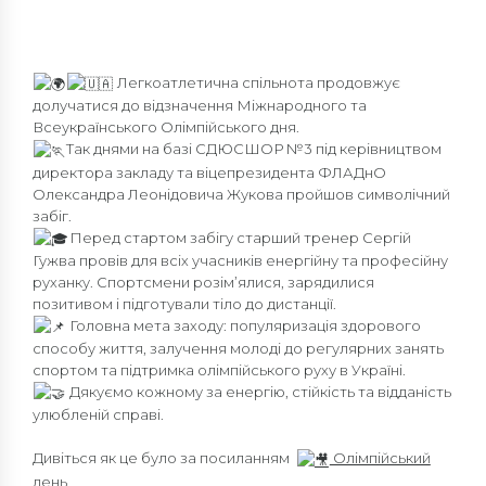
Легкоатлетична спільнота продовжує
долучатися до відзначення Міжнародного та
Всеукраїнського Олімпійського дня.
Так днями на базі СДЮСШОР №3 під керівництвом
директора закладу та віцепрезидента ФЛАДнО
Олександра Леонідовича Жукова пройшов символічний
забіг.
Перед стартом забігу старший тренер Сергій
Гужва провів для всіх учасників енергійну та професійну
руханку. Спортсмени розім’ялися, зарядилися
позитивом і підготували тіло до дистанції.
Головна мета заходу: популяризація здорового
способу життя, залучення молоді до регулярних занять
спортом та підтримка олімпійського руху в Україні.
Дякуємо кожному за енергію, стійкість та відданість
улюбленій справі.
Дивіться як це було за посиланням
Олімпійський
день