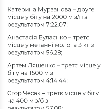
Катерина Мурзанова – друге
місце у бігу на 2000 м з/п з
результатом 7:22.07;
Анастасія Булаєнко – третє
місце у метанні молота 3 кг з
результатом 56.28;
Артем Ляшенко – третє місце у
бігу на 1500 м з
результатом 4:14.44;
Єгор Чесак – третє місце у бігу
на 400 м з/б з
результатом 57.08;