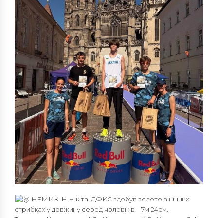
НЕМИКІН Нікіта, ДФКС здобув золото в нічних
стрибках у довжину серед чоловіків – 7м 24см.