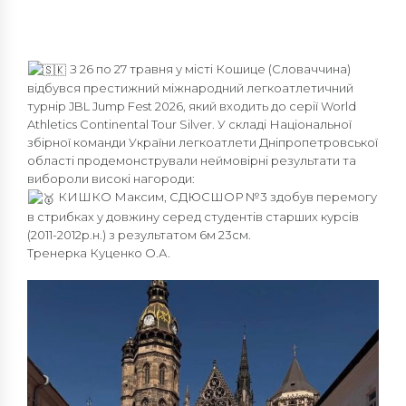
З 26 по 27 травня у місті Кошице (Словаччина)
відбувся престижний міжнародний легкоатлетичний
турнір JBL Jump Fest 2026, який входить до серії World
Athletics Continental Tour Silver. У складі Національної
збірної команди України легкоатлети Дніпропетровської
області продемонстрували неймовірні результати та
вибороли високі нагороди:
КИШКО Максим, СДЮСШОР №3 здобув перемогу
в стрибках у довжину серед студентів старших курсів
(2011-2012р.н.) з результатом 6м 23см.
Тренерка Куценко О.А.