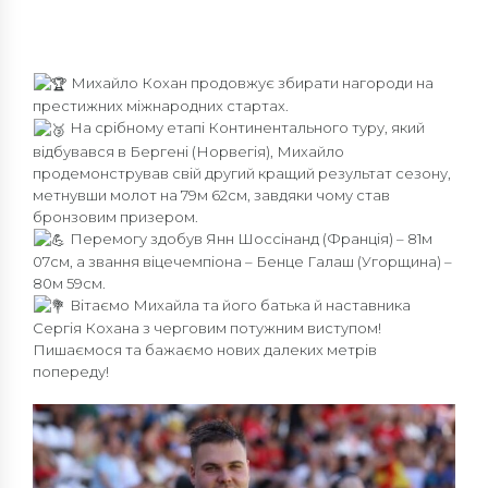
Михайло Кохан продовжує збирати нагороди на
престижних міжнародних стартах.
На срібному етапі Континентального туру, який
відбувався в Бергені (Норвегія), Михайло
продемонстрував свій другий кращий результат сезону,
метнувши молот на 79м 62см, завдяки чому став
бронзовим призером.
Перемогу здобув Янн Шоссінанд (Франція) – 81м
07см, а звання віцечемпіона – Бенце Галаш (Угорщина) –
80м 59см.
Вітаємо Михайла та його батька й наставника
Сергія Кохана з черговим потужним виступом!
Пишаємося та бажаємо нових далеких метрів
попереду!