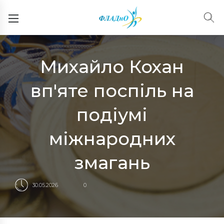
Михайло Кохан
вп'яте поспіль на
подіумі
міжнародних
змагань
30.05.2026
0