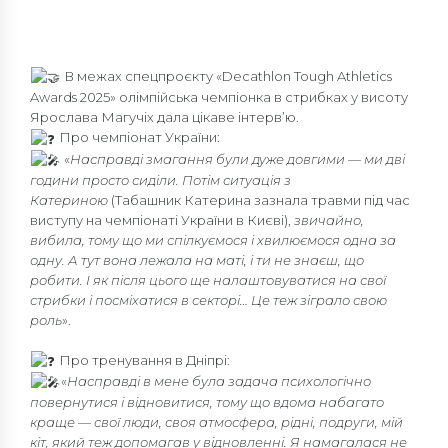
В межах спецпроєкту «Decathlon Tough Athletics
Awards 2025» олімпійська чемпіонка в стрибках у висоту
Ярослава Магучіх дала цікаве інтерв’ю.
Про чемпіонат України:
«
Насправді змагання були дуже довгими — ми дві
години просто сиділи. Потім ситуація з
Катериною
(Табашник Катерина зазнала травми під час
виступу на чемпіонаті України в Києві),
звичайно,
вибила, тому що ми спілкуємося і хвилюємося одна за
одну. А тут вона лежала на маті, і ти не знаєш, що
робити. І як після цього ще налаштовуватися на свої
стрибки і посміхатися в секторі… Це теж зіграло свою
роль
».
Про тренування в Дніпрі:
«
Насправді в мене була задача психологічно
повернутися і відновитися, тому що вдома набагато
краще — свої люди, своя атмосфера, рідні, подруги, мій
кіт, який теж допомагав у відновленні. Я намагалася не