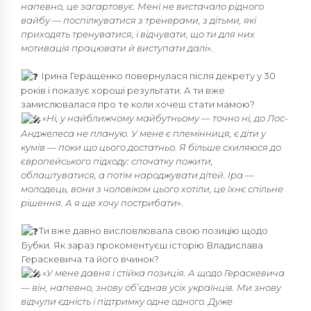
напевно, це загартовує. Мені не вистачало рідного
вайбу — поспілкуватися з тренерами, з дітьми, які
приходять тренуватися, і відчувати, що ти для них
мотивація працювати й виступати далі
».
Ірина Геращенко повернулася після декрету у 30
років і показує хороші результати. А ти вже
замислювалася про те коли хочеш стати мамою?
«
Ні, у найближчому майбутньому — точно ні, до Лос-
Анджелеса не планую. У мене є племінниця, є діти у
кумів — поки що цього достатньо. Я більше схиляюся до
європейського підходу: спочатку пожити,
облаштуватися, а потім народжувати дітей. Іра —
молодець, вони з чоловіком цього хотіли, це їхнє спільне
рішення. А я ще хочу пострибати
».
Ти вже давно висловлювала свою позицію щодо
Бубки. Як зараз прокоментуєш історію Владислава
Гераскевича та його вчинок?
«
У мене давня і стійка позиція. А щодо Гераскевича
— він, напевно, знову об’єднав усіх українців. Ми знову
відчули єдність і підтримку одне одного. Дуже