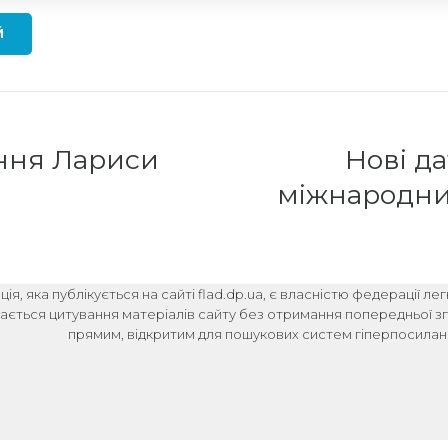
Й
ння Лариси
Нові д
міжнародних
ія, яка публікується на сайті flad.dp.ua, є власністю федерації ле
ається цитування матеріалів сайту без отримання попередньої зго
прямим, відкритим для пошукових систем гіперпосиланн