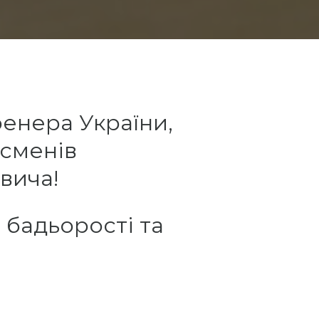
енера України,
тсменів
вича!
 бадьорості та