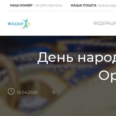
НАШ НОМЕР
+38 (067) 636 59 64
НАША ПОШТА
fladnepr@g
ФЕДЕРАЦІ
День наро
Ор
10.04.2020
0