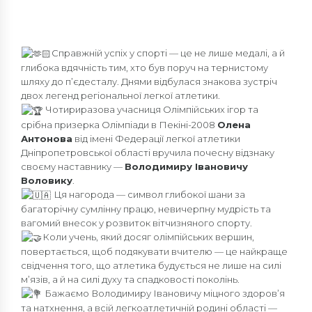
Справжній успіх у спорті — це не лише медалі, а й
глибока вдячність тим, хто був поруч на тернистому
шляху до п’єдесталу. Днями відбулася знакова зустріч
двох легенд регіональної легкої атлетики.
Чотириразова учасниця Олімпійських ігор та
срібна призерка Олімпіади в Пекіні-2008
Олена
Антонова
від імені Федерації легкої атлетики
Дніпропетровської області вручила почесну відзнаку
своєму наставнику —
Володимиру Івановичу
Воловику
.
Ця нагорода — символ глибокої шани за
багаторічну сумлінну працю, невичерпну мудрість та
вагомий внесок у розвиток вітчизняного спорту.
Коли учень, який досяг олімпійських вершин,
повертається, щоб подякувати вчителю — це найкраще
свідчення того, що атлетика будується не лише на силі
м’язів, а й на силі духу та спадковості поколінь.
Бажаємо Володимиру Івановичу міцного здоров’я
та натхнення, а всій легкоатлетичній родині області —