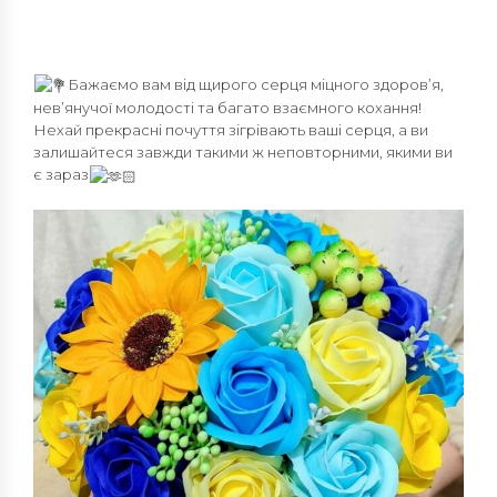
Бажаємо вам від щирого серця міцного здоров’я,
нев’янучої молодості та багато взаємного кохання!
Нехай прекрасні почуття зігрівають ваші серця, а ви
залишайтеся завжди такими ж неповторними, якими ви
є зараз