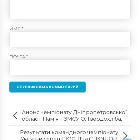
ИМЯ *
ПОЧТА *
ОПУБЛИКОВАТЬ КОММЕНТАРИЙ
Анонс чемпіонату Дніпропетровської
області Пам’яті ЗМСУ О. Твердохліба,
09-10.09.2021!
Результати командного чемпіонату
України серед ДЮСШ та СДЮШОР,