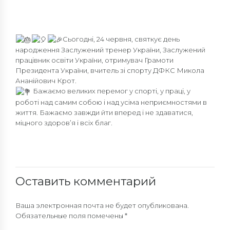
Сьогодні, 24 червня, святкує день
народження Заслужений тренер України, Заслужений
працівник освіти України, отримувач Грамоти
Президента України, вчитель зі спорту ДФКС Микола
Ананійович Крот.
Бажаємо великих перемог у спорті, у праці, у
роботі над самим собою і над усіма неприємностями в
життя. Бажаємо завжди йти вперед і не здаватися,
міцного здоров’я і всіх благ.
Оставить комментарий
Ваша электронная почта не будет опубликована.
Обязательные поля помечены *