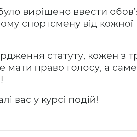
 було вирішено ввести обо
ному спортсмену від кожної
рдження статуту, кожен з т
е мати право голосу, а сам
!
і вас у курсі подій!