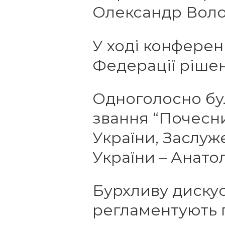
Олександр Воло
У ході конферен
Федерації рішен
Одноголосно бу
звання “Почесн
України, Заслуж
України – Анато
Бурхливу дискус
регламентують 