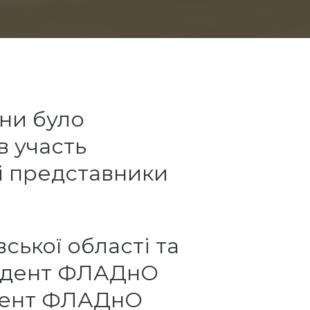
їни було
в участь
і представники
ської області та
зидент ФЛАДнО
идент ФЛАДнО