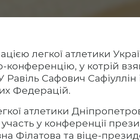
ацією легкої атлетики Укра
-конференцію, у котрій взя
 Равіль Сафович Сафіуллін 
их Федерацій.
егкої атлетики Дніпропетров
и участь у конференції пре
вна Філатова та віце-през