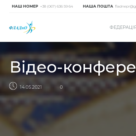
НАШ НОМЕР
+38 (067) 636 59 64
НАША ПОШТА
fladnepr@g
ФЕДЕРАЦІ
Відео-конферен
14.05.2021
0