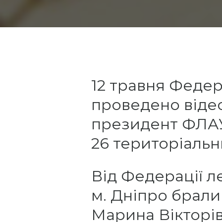
12 травня Федер
проведено відео
президент ФЛАУ
26 територіальн
Від Федерації л
м. Дніпро брал
Марина Вікторі