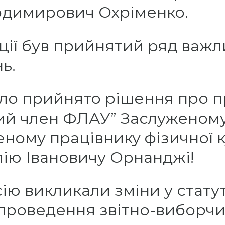
димирович Охріменко.
ції був прийнятий ряд важл
ь.
ло прийнято рішення про 
ий член ФЛАУ” Заслуженом
еному працівнику фізичної к
лію Івановичу Орнанджі!
ію викликали зміни у стату
проведення звітно-виборчи