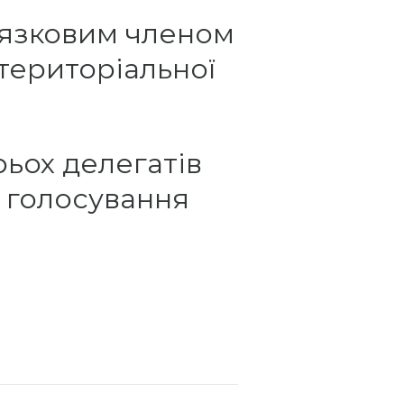
в’язковим членом
 територіальної
рьох делегатів
е голосування