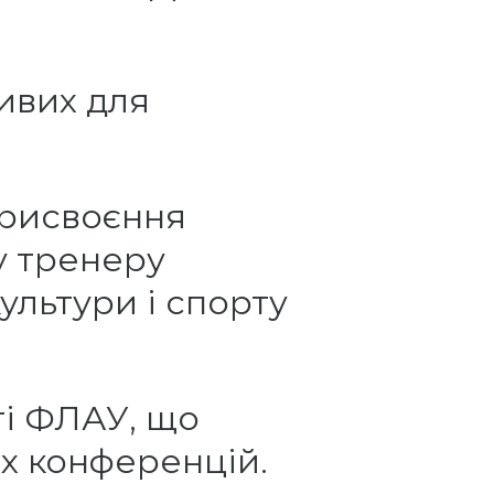
ивих для
присвоєння
у тренеру
ультури і спорту
ті ФЛАУ, що
х конференцій.