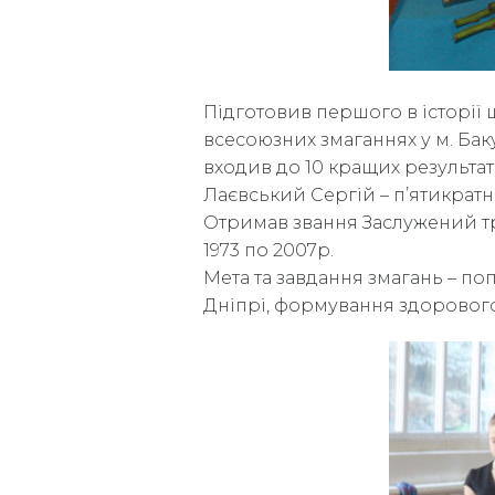
Підготовив першого в історії 
всесоюзних змаганнях у м. Баку
входив до 10 кращих результаті
Лаєвський Сергій – п’ятикрат
Отримав звання Заслужений тр
1973 по 2007р.
Мета та завдання змагань – поп
Дніпрі, формування здорового