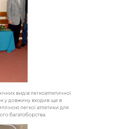
нічних видів легкоатлетичної
ок у довжину входив ще в
пліною легкої атлетики для
ного багатоборства.