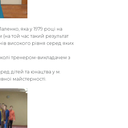
ленко, яка у 1979 році на
м (на той час такий результат
енів високого рівня серед яких
школі тренером-викладачем з
ред дітей та юнацтва у м.
вної майстерності.