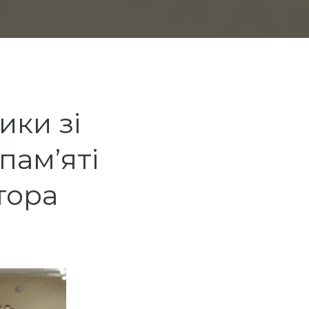
ики зі
пам’яті
тора