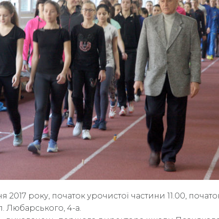
2017 року, початок урочистої частини 11.00, початок з
 Любарського, 4-а.