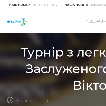
НАШ НОМЕР
+38 (067) 636 59 64
НАША ПОШТА
fladnepr@g
ФЕДЕРАЦІ
Турнір з легк
Заслуженог
Вікт
29.12.2017
0