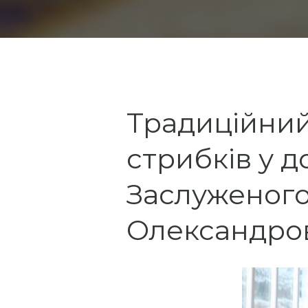
Традиційний 
стрибків у 
Заслуженого
Олександров