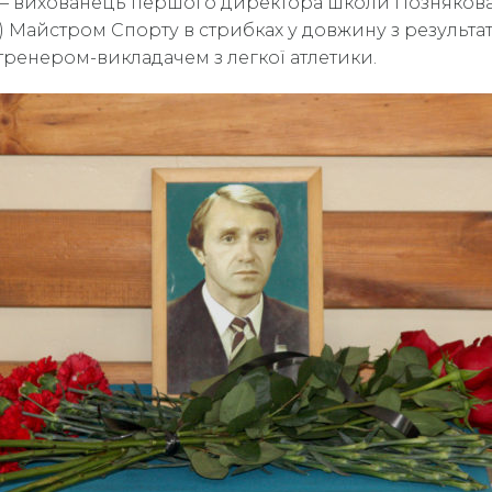
 – вихованець першого директора школи Познякова
) Майстром Спорту в стрибках у довжину з результато
 тренером-викладачем з легкої атлетики.