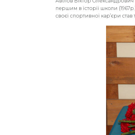
Авілов Віктор Олександрович
першим в історії школи (1967р.
своєї спортивної кар’єри став