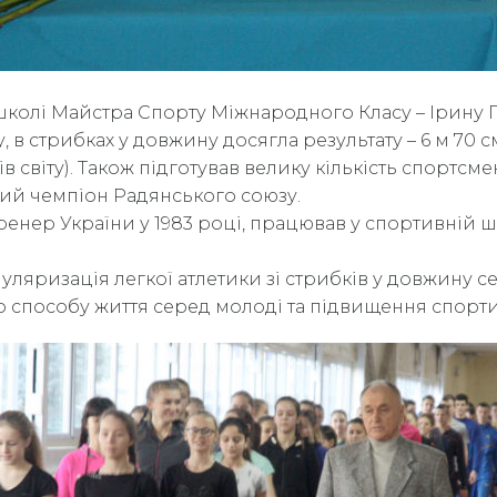
школі Майстра Спорту Міжнародного Класу – Ірину Па
, в стрибках у довжину досягла результату – 6 м 70 с
в світу). Також підготував велику кількість спортсм
ний чемпіон Радянського союзу.
енер України у 1983 році, працював у спортивній 
уляризація легкої атлетики зі стрибків у довжину се
 способу життя серед молоді та підвищення спорти