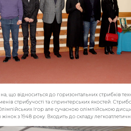
на, що відноситься до горизонтальних стрибків тех
менів стрибучості та спринтерських якостей. Стриб
лімпійських Ігор але сучасною олімпійською дисци
для жінок з 1948 року. Входить до складу легкоатлетич