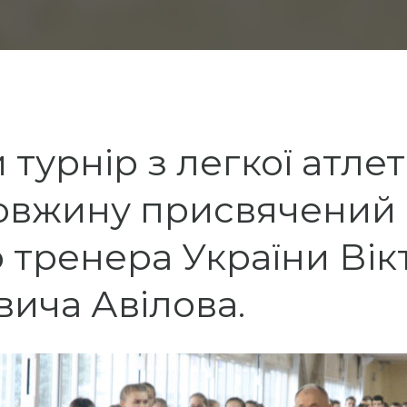
турнір з легкої атлет
довжину присвячений 
 тренера України Вік
ича Авілова.