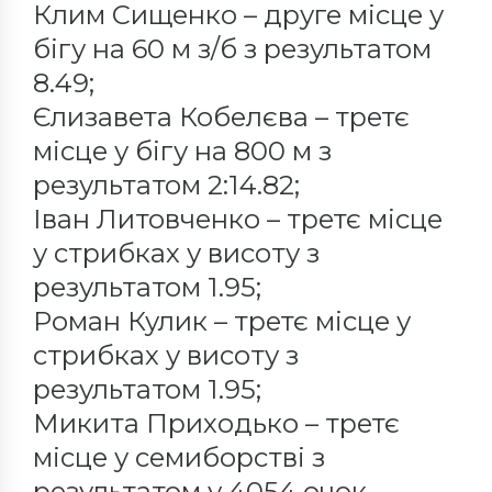
Клим Сищенко – друге місце у
бігу на 60 м з/б з результатом
8.49;
Єлизавета Кобелєва – третє
місце у бігу на 800 м з
результатом 2:14.82;
Іван Литовченко – третє місце
у стрибках у висоту з
результатом 1.95;
Роман Кулик – третє місце у
стрибках у висоту з
результатом 1.95;
Микита Приходько – третє
місце у семиборстві з
результатом у 4054 очок.