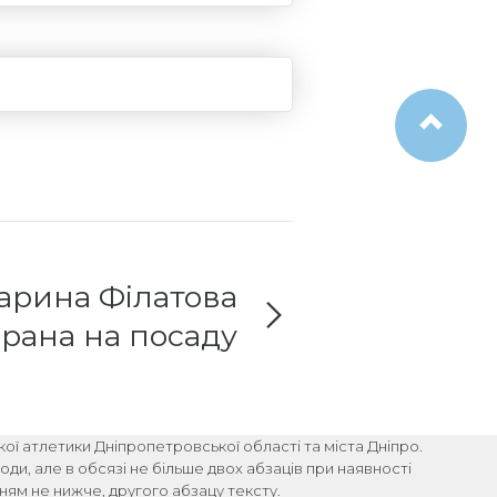
арина Філатова
рана на посаду
зидента ФЛАД!
гкої атлетики Дніпропетровської області та міста Дніпро.
ди, але в обсязі не більше двох абзаців при наявності
ям не нижче, другого абзацу тексту.