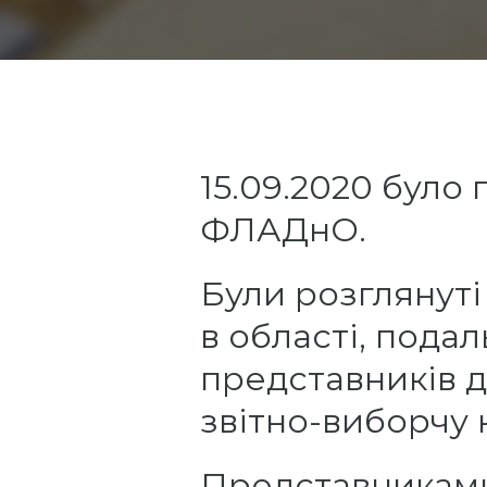
15.09.2020 бул
ФЛАДнО.
Були розглянуті
в області, пода
представників д
звітно-виборчу
Представниками 