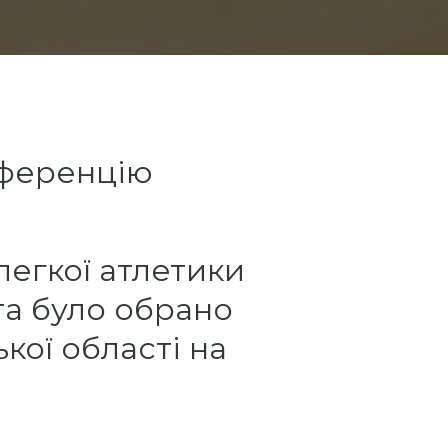
нференцію
легкої атлетики
та було обрано
кої області на