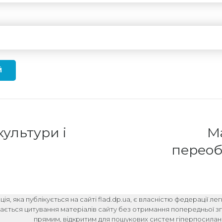
Й
культури і
М
переоб
пре
ія, яка публікується на сайті flad.dp.ua, є власністю федерації ле
ається цитування матеріалів сайту без отримання попередньої зго
прямим, відкритим для пошукових систем гіперпосиланн