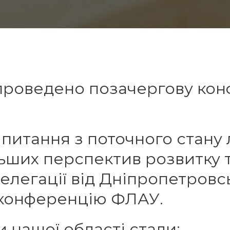
о проведено позачергову ко
 питання з поточного стану 
льших перспектив розвитку 
елегації від Дніпропетровсь
 конференцію ФЛАУ.
нашої області стали: