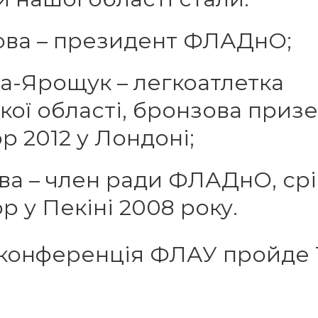
това – президент ФЛАДнО;
а-Ярощук – легкоатлетка
ої області, бронзова приз
р 2012 у Лондоні;
ва – член ради ФЛАДнО, ср
р у Пекіні 2008 року.
конференція ФЛАУ пройде 10