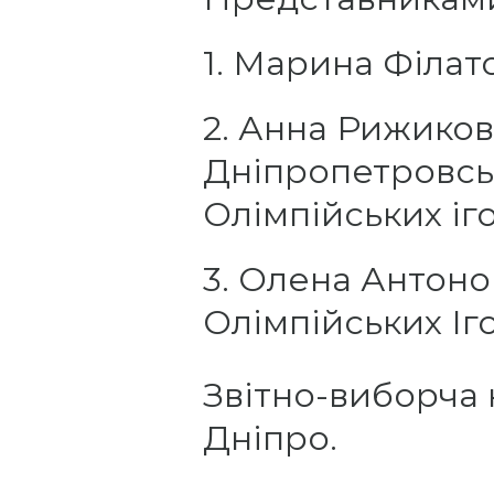
1. Марина Філа
2. Анна Рижиков
Дніпропетровськ
Олімпійських іго
3. Олена Антоно
Олімпійських Іго
Звітно-виборча 
Дніпро.