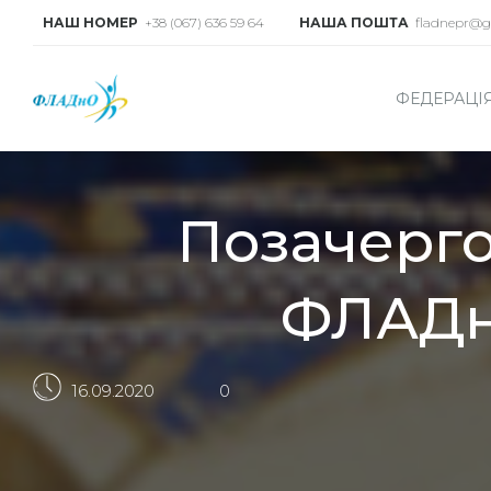
НАШ НОМЕР
+38 (067) 636 59 64
НАША ПОШТА
fladnepr@g
ФЕДЕРАЦІ
Позачерго
ФЛАДнО
16.09.2020
0