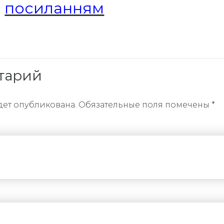
а
посиланням
тарий
дет опубликована. Обязательные поля помечены *