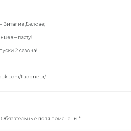
– Виталие Делове;
нцев – пасту!
уски 2 сезона!
ook.com/fladdnepr/
. Обязательные поля помечены *