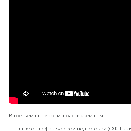
В третьем выпуске мы расскажем вам о :
– пользе общефизической подготовки (ОФП) для