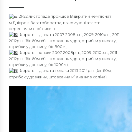
21-22 листопада пройшов Відкритий чемпіонат
м.Дніпро з багатоборства, в якому юні атлети
перевіряли свої сили в:
-борстві – дівчата 2007-2008р.н., 2009-2010р.н., 2011-
2012р.н. (біг 60мз/б, штовхання ядра, стрибки у висоту,
стрибки у довжину, біг 800м);
-борстві – юнаки 2007-2008р.н., 2009-2010р.н., 2011-
2012р.н. (біг 60мз/б, штовхання ядра, стрибки у висоту,
стрибки у довжину, біг 1000м);
-борстві – дівчата і юнаки 2013-2014р.н. (біг 60м,
стрибок у довжину, штовхання м’ яча 1кг з коліна).