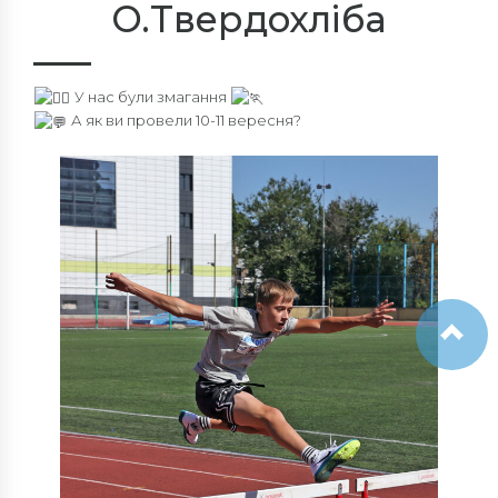
О.Твердохліба
У нас були змагання
А як ви провели 10-11 вересня?