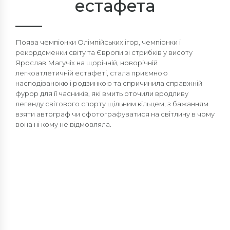
естафета
Поява чемпіонки Олімпійських ігор, чемпіонки і
рекордсменки світу та Європи зі стрибків у висоту
Ярослав Магучіх на щорічній, новорічній
легкоатлетичній естафеті, стала приємною
насподіванокю і родзинкою та спричинила справжній
фурор для її часників, які вмить оточили вродливу
легенду світового спорту щільним кільцем, з бажанням
взяти автограф чи сфотографуватися на світлину в чому
вона ні кому не відмовляла.