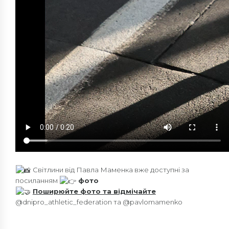
Світлини від Павла Маменка вже доступні за
посиланням
фото
Поширюйте фото та відмічайте
@dnipro_athletic_federation
та
@pavlomamenko