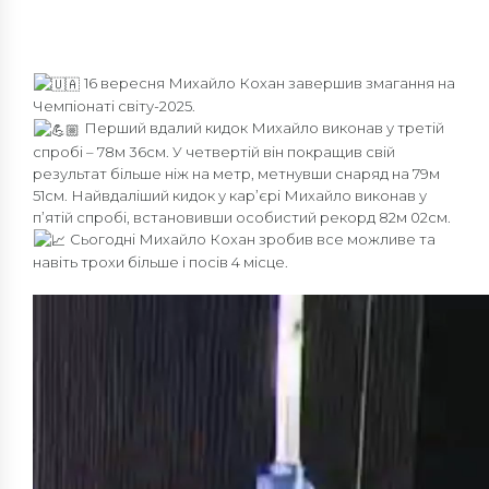
16 вересня Михайло Кохан завершив змагання на
Чемпіонаті світу-2025.
Перший вдалий кидок Михайло виконав у третій
спробі – 78м 36см. У четвертій він покращив свій
результат більше ніж на метр, метнувши снаряд на 79м
51см. Найвдаліший кидок у кар’єрі Михайло виконав у
п’ятій спробі, встановивши особистий рекорд 82м 02см.
Сьогодні Михайло Кохан зробив все можливе та
навіть трохи більше і посів 4 місце.