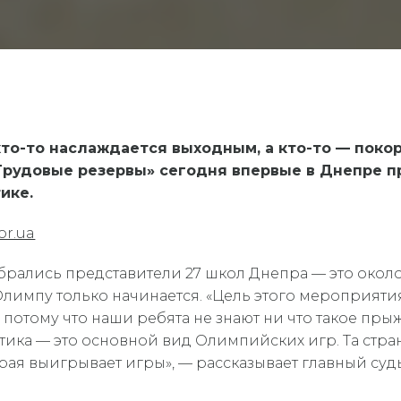
 кто-то наслаждается выходным, а кто-то — пок
Трудовые резервы» сегодня впервые в Днепре п
ике.
or.ua
собрались представители 27 школ Днепра — это около
к Олимпу только начинается. «Цель этого мероприят
отому что наши ребята не знают ни что такое прыж
летика — это основной вид Олимпийских игр. Та стра
которая выигрывает игры», — рассказывает главный с