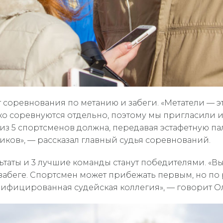
т соревнования по метанию и забеги. «Метатели — 
ко соревнуются отдельно, поэтому мы пригласили их
а из 5 спортсменов должна, передавая эстафетную па
ков», — рассказал главный судья соревнований.
таты и 3 лучшие команды станут победителями. «Выи
беге. Спортсмен может прибежать первым, но по ре
ифицированная судейская коллегия», — говорит Ол