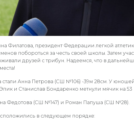
а Филатова, президент Федерации легкой атлетик
менов побороться за честь своей школы. Затем уч
рживали друзей с трибун. Надеемся, что в дальне
места!
стали Анна Петрова (СШ №106) -39м 28см. У юношей
Эпик и Станислав Бондаренко метнули мячик на 53 
на Федотова (СШ №147) и Роман Папуша (СШ №28).
асположились в следующем порядке: