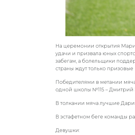
На церемонии открытия Марин
удачи и призвала юных спортс
забегам, а болельщики подде
страны ждут только призовые 
Победителями в метании мяча 
одной школы №115 – Дмитрий 
В толкании мяча лучшие Дари
В эстафетном беге команды р
Девушки: