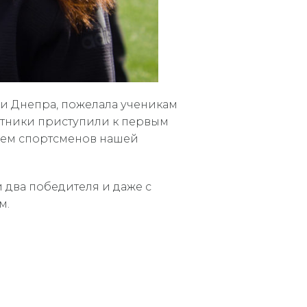
и Днепра, пожелала ученикам
астники приступили к первым
йшем спортсменов нашей
 два победителя и даже с
м.