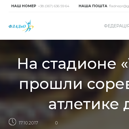
НАШ НОМЕР
+38 (067) 636 59 64
НАША ПОШТА
fladnepr@g
ФЕДЕРАЦІ
На стадионе 
прошли сорев
атлетике
17.10.2017
0