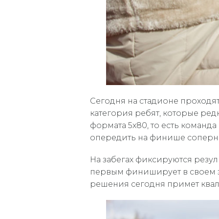
Сегодня на стадионе проходя
категория ребят, которые ред
формата 5х80, то есть команд
опередить на финише соперни
На забегах фиксируются резуль
первым финиширует в своем за
решения сегодня примет квал