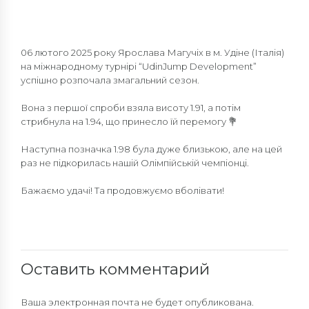
06 лютого 2025 року Ярослава Магучіх в м. Удіне (Італія)
на міжнародному турнірі “UdinJump Development”
успішно розпочала змагальний сезон.
Вона з першої спроби взяла висоту 1.91, а потім
стрибнула на 1.94, що принесло їй перемогу 💐
Наступна позначка 1.98 була дуже близькою, але на цей
раз не підкорилась нашій Олімпійській чемпіонці.
Бажаємо удачі! Та продовжуємо вболівати!
Оставить комментарий
Ваша электронная почта не будет опубликована.