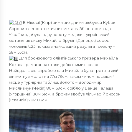
В Нікосії (Кіпр) цими вихідними відбувся Кубок
Європи з легкоатлетичних метань. Збірна команда
України здобула одну золоту медаль – український
метальник диску Михайло Брудін (Донецьк) серед
чоловіків U23 показав найкращий результат сезону –
58м 55см.
Для бронзового олімпійського призера Михайла
Кохана ці змагання стали дебютними в сезоні.
Найвдалішою спробою для Михайла була третя, в якій
він метнув молот на 77м 79см, таким чином посівши 4
місце у турнірній таблиці. Золото – Володимир
Мисливчук (Чехія) 80м 69см, срібло у Бенце Галаша
(Угорщина) 80м 31см, а бронзу здобув Хільмар Йонссон
(Ісландія) 78м 03см.