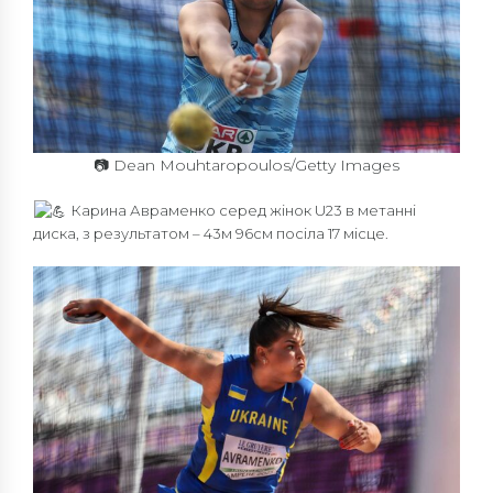
📷 Dean Mouhtaropoulos/Getty Images
Карина Авраменко серед жінок U23 в метанні
диска, з результатом – 43м 96см посіла 17 місце.