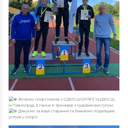
Вітаємо спортсменів з СДЮСШОР №3 та ДЮСШ,
м.Павлоград, а також їх тренерів з чудовим виступом.
Дякуємо за ваші старання та бажаємо подальших
успіхів у спорті.