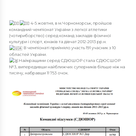
4-5 жовтня, в м.Чорноморськ, пройшов
командний чемпіонат України з легкої атлетики
(чотириборство) серед команд закладів фізичної
культури і спорт, юнаків та дівчат 2012-2013 рр.н.
В чемпіонаті прийняло участь 191 учасник з 10
областей України.
Найкращими серед СДЮШОР стала СДЮСШОР
№3, випередивши найближчих суперників більше ніж на
тисячу, набравши 11 753 очок.