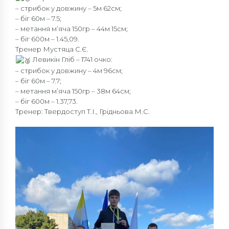
– стрибок у довжину – 5м 62см;
– біг 60м – 7.5;
– метання мʼяча 150гр – 44м 15см;
– біг 600м – 1.45,09.
Тренер Мустяца С.Є.
Левикін Гліб – 1741 очко:
– стрибок у довжину – 4м 96см;
– біг 60м – 7.7;
– метання мʼяча 150гр – 38м 64см;
– біг 600м – 1.37,73.
Тренер: Твердоступ Т.І., Грідньова М.С.