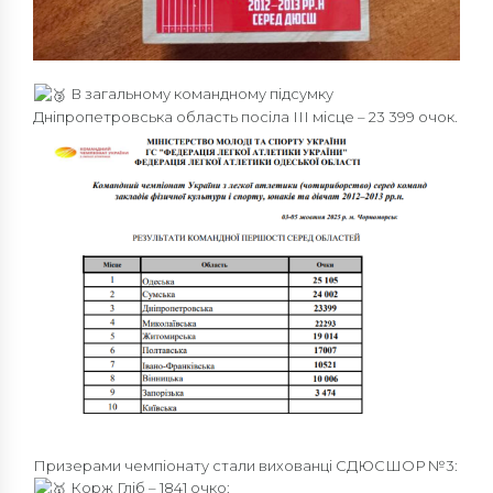
В загальному командному підсумку
Дніпропетровська область посіла ІІІ місце – 23 399 очок.
Призерами чемпіонату стали вихованці СДЮСШОР №3:
Корж Гліб – 1841 очко: