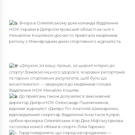
Вчора в Олімпійському домі команда Відділення
НОК України в Дніпропетровській області на чолі з
Михайлом Кошляком урочисто привітала медійників
регіону з Міжнародним днем спортивного журналіста.
«
Дякуємо за вашу працю, за щирий інтерес до
спорту! Бажаємо міцного здоров’я, яскравих репортажів
та гарних спортивних результатів, щоб було що
висвітлювати!
» — звернувся до медійників голова
Відділення НОК Михайло Кошляк.
До привітань також долучилися: виконавчий
директор ДніпроНОК Олександр Пшеничников,
відомий журналіст «Дніпро TV» Анатолій Шинкаренко,
відповідальний секретар Відділення Анастасія Купрій,
срібна призерка Олімпійських ігор Діна Міфтахутдінова
та голова комісії «Жінки в спорті» Лілія Гиренко
Горді повідомити, що серед нагороджених —