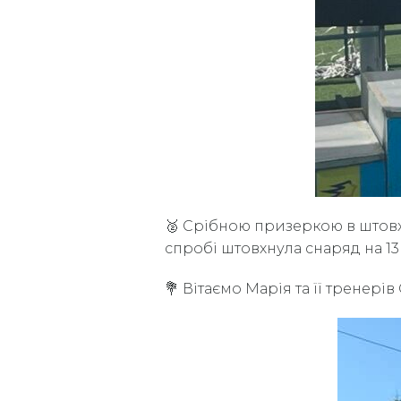
🥈 Срібною призеркою в штовх
спробі штовхнула снаряд на 13м
💐 Вітаємо Марія та її тренерів