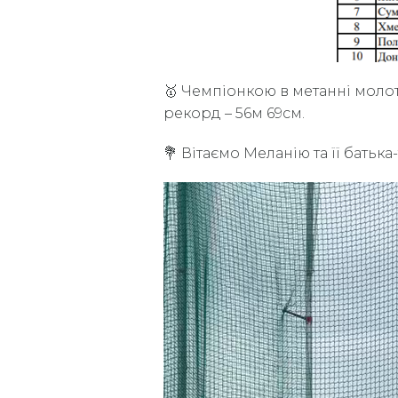
🥇 Чемпіонкою в метанні молот
рекорд – 56м 69см.
💐 Вітаємо Меланію та її батька