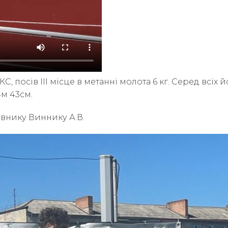
, посів ІІІ місце в метанні молота 6 кг. Серед всіх
4м 43см.
авнику Виннику А.В.