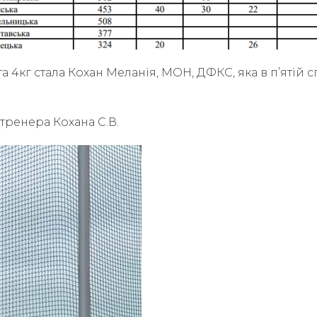
а 4кг стала Кохан Меланія, МОН, ДФКС, яка в п’ятій
-тренера Кохана С.В.