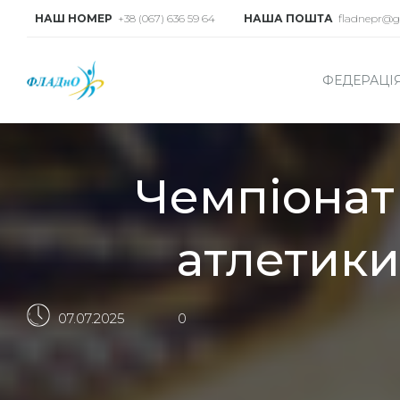
НАШ НОМЕР
+38 (067) 636 59 64
НАША ПОШТА
fladnepr@g
ФЕДЕРАЦІ
Чемпіонат 
атлетики
07.07.2025
0