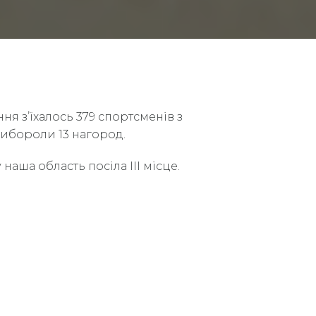
ня з’їхалось 379 спортсменів з
 вибороли 13 нагород.
наша область посіла ІІІ місце.