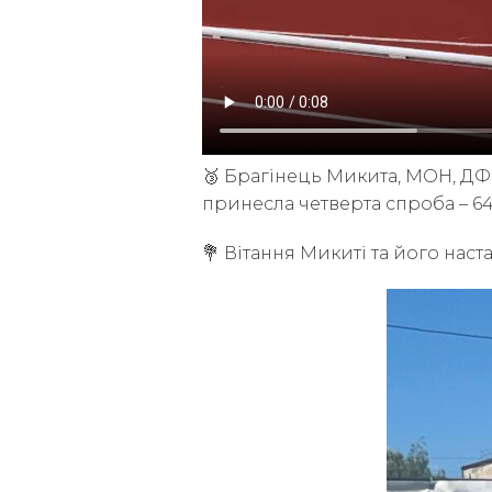
🥉 Брагінець Микита, МОН, ДФКС
принесла четверта спроба – 6
💐 Вітання Микиті та його наст