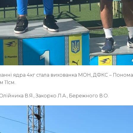
анні ядра 4кг стала вихованка МОН, ДФКС – Пономар
 11см.
 Олійника В.Я., Закорко Л.А., Бережного В.О.