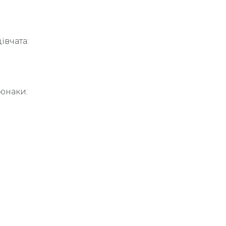
івчата:
 юнаки: