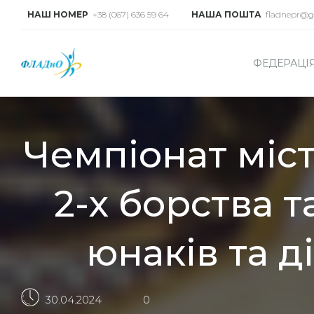
НАШ НОМЕР
+38 (067) 636 59 64
НАША ПОШТА
fladnepr@g
ФЕДЕРАЦІ
Чемпіонат міст
2-х борства т
юнаків та ді
30.04.2024
0