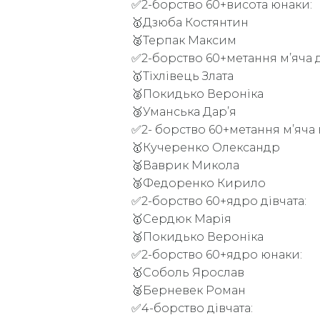
✅2-борство 60+висота юнаки:
🥇Дзюба Костянтин
🥈Терпак Максим
✅2-борство 60+метання мʼяча д
🥇Тіхлівець Злата
🥈Покидько Вероніка
🥉Уманська Дарʼя
✅2- борство 60+метання мʼяча
🥇Кучеренко Олександр
🥈Ваврик Микола
🥉Федоренко Кирило
✅2-борство 60+ядро дівчата:
🥇Сердюк Марія
🥈Покидько Вероніка
✅2-борство 60+ядро юнаки:
🥇Соболь Ярослав
🥈Берневек Роман
✅4-борство дівчата: