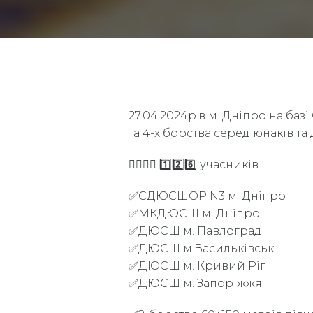
27.04.2024р.в м. Дніпро на баз
та 4-х борства серед юнаків та 
🏃‍♂️🏃‍♀️ 1️⃣2️⃣6️⃣ учасників
✅СДЮСШОР N3 м. Дніпро
✅МКДЮСШ м. Дніпро
✅ДЮСШ м. Павлоград
✅ДЮСШ м.Васильківськ
✅ДЮСШ м. Кривий Ріг
✅ДЮСШ м. Запоріжжя