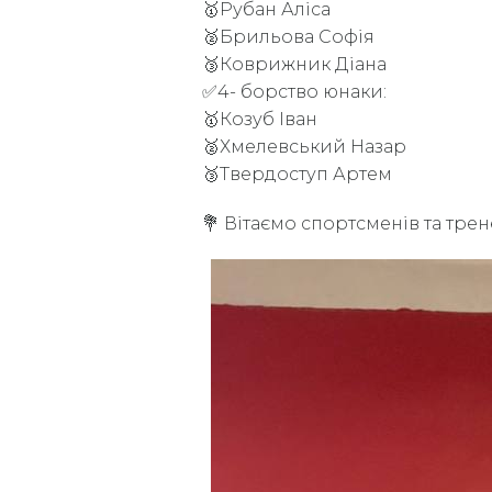
🥇Рубан Аліса
🥈Брильова Софія
🥉Коврижник Діана
✅4- борство юнаки:
🥇Козуб Іван
🥈Хмелевський Назар
🥉Твердоступ Артем
💐 Вітаємо спортсменів та трен