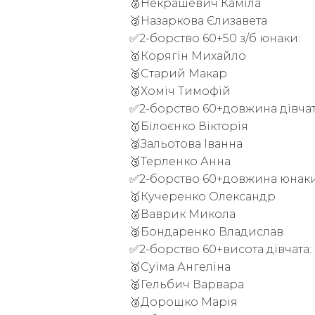
🥈Некрашевич Каміла
🥉Назаркова Єлизавета
✅2-борство 60+50 з/б юнаки:
🥇Корягін Михайло
🥈Старий Макар
🥉Хоміч Тимофій
✅2-борство 60+довжина дівчат
🥇Білоєнко Вікторія
🥈Зальотова Іванна
🥉Терленко Анна
✅2-борство 60+довжина юнаки
🥇Кучеренко Олександр
🥈Ваврик Микола
🥉Бондаренко Владислав
✅2-борство 60+висота дівчата:
🥇Суіма Ангеліна
🥈Гельбич Варвара
🥉Дорошко Марія