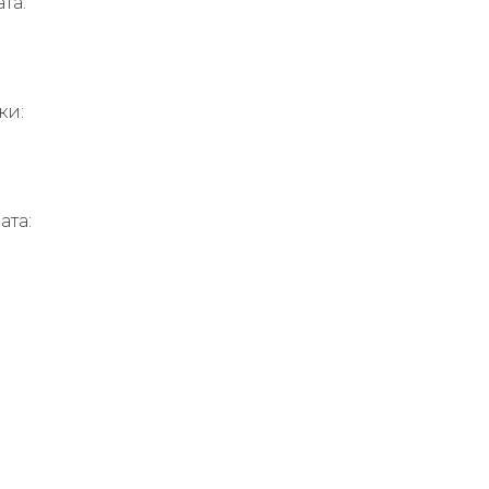
та:
ки:
ата: