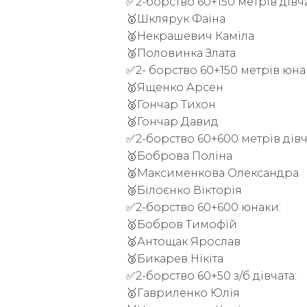
✅2-борство 60+150 метрів дівча
🥇Шклярук Фаіна
🥈Некрашевич Каміла
🥉Половинка Злата
✅2- борство 60+150 метрів юна
🥇Ященко Арсен
🥈Гончар Тихон
🥉Гончар Давид
✅2-борство 60+600 метрів дівч
🥇Боброва Поліна
🥈Максименкова Олександра
🥉Білоєнко Вікторія
✅2-борство 60+600 юнаки:
🥇Бобров Тимофій
🥈Антощак Ярослав
🥉Бикарев Нікіта
✅2-борство 60+50 з/б дівчата:
🥇Гавриленко Юлія