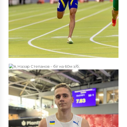
Назар Степанов – біг на 60м з/б;