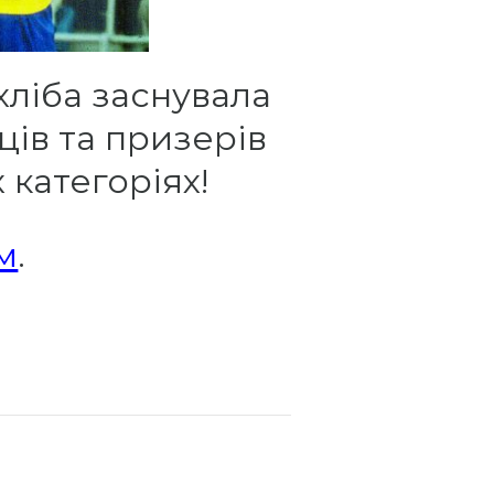
хліба заснувала
ів та призерів
 категоріях!
м
.