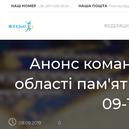
НАШ НОМЕР
+38 (067) 636 59 64
НАША ПОШТА
fladnepr@g
ФЕДЕРАЦІ
Анонс коман
області пам'ят
09-
08.09.2019
0