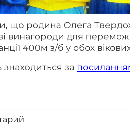
и, що родина Олега Твердо
ві винагороди для переможц
нції 400м з/б у обох вікових
ь знаходиться за
посилання
тарий