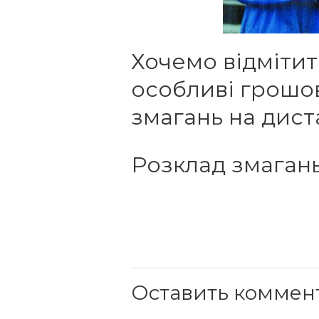
Хочемо відмітит
особливі грошо
змагань на диста
Розклад змаган
Оставить коммен