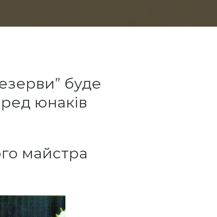
резерви” буде
еред юнаків
ого майстра