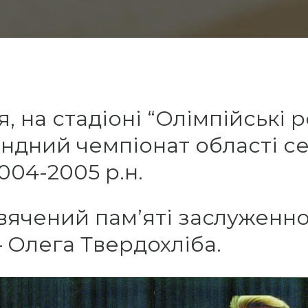
я, на стадіоні “Олімпійські 
ндний чемпіонат області с
2004-2005 р.н.
вячений пам’яті заслуженн
– Олега Твердохліба.