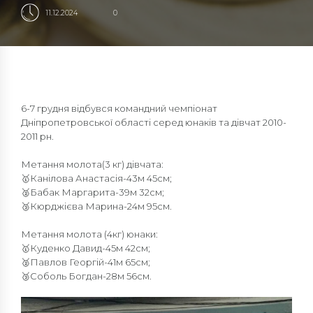
11.12.2024
0
6-7 грудня відбувся командний чемпіонат
Дніпропетровської області серед юнаків та дівчат 2010-
2011 рн.
Метання молота(3 кг) дівчата:
🥇Канілова Анастасія-43м 45см;
🥈Бабак Маргарита-39м 32см;
🥉Кюрджієва Марина-24м 95см.
Метання молота (4кг) юнаки:
🥇Куденко Давид-45м 42см;
🥈Павлов Георгій-41м 65см;
🥉Соболь Богдан-28м 56см.