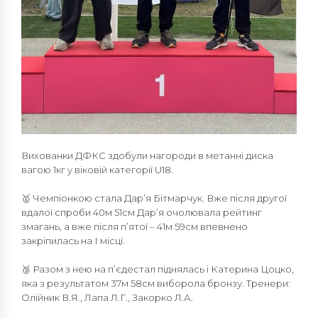
Вихованки ДФКС здобули нагороди в метанні диска
вагою 1кг у віковій категорії U18.
🥇 Чемпіонкою стала Дар’я Бітмарчук. Вже після другої
вдалої спроби 40м 51см Дар’я очолювала рейтинг
змагань, а вже після п’ятої – 41м 59см впевнено
закріпилась на І місці.
🥉 Разом з нею на п’єдестал піднялась і Катерина Цоцко,
яка з результатом 37м 58см виборола бронзу. Тренери:
Олійник В.Я., Лапа Л.Г., Закорко Л.А.