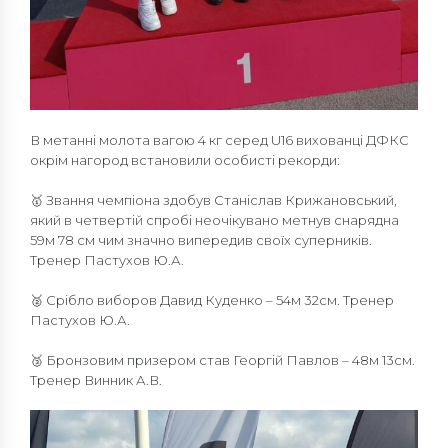
В метанні молота вагою 4 кг серед U16 вихованці ДФКС
окрім нагород встановили особисті рекорди:
🥇 Звання чемпіона здобув Станіслав Крижановський,
який в четвертій спробі неочікувано метнув снарядна
59м 78 см чим значно випередив своїх суперників.
Тренер Пастухов Ю.А.
🥈 Срібло виборов Давид Куденко – 54м 32см. Тренер
Пастухов Ю.А.
🥉 Бронзовим призером став Георгій Павлов – 48м 13см.
Тренер Винник А.В.