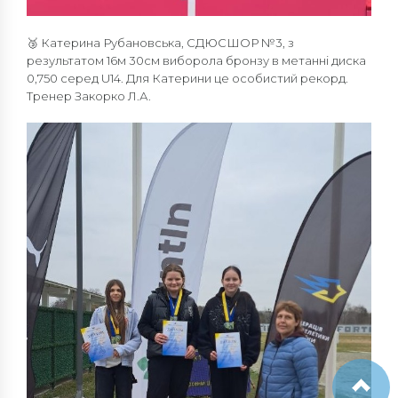
🥉 Катерина Рубановська, СДЮСШОР №3, з
результатом 16м 30см виборола бронзу в метанні диска
0,750 серед U14. Для Катерини це особистий рекорд.
Тренер Закорко Л.А.