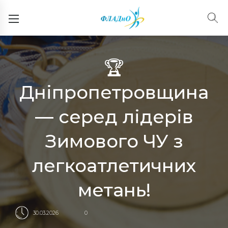
🏆
Дніпропетровщина
— серед лідерів
Зимового ЧУ з
легкоатлетичних
метань!
30.03.2026
0