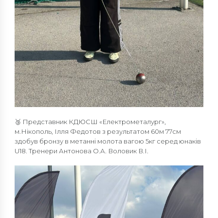
🥉 Представник КДЮСШ «Електрометалург»,
м.Нікополь, Ілля Федотов з результатом 60м 77см
здобув бронзу в метанні молота вагою 5кг серед юнаків
U18. Тренери Антонова О.А. Воловик В.І.