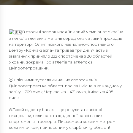
В столиці завершився Зимовий чемпіонат України
з легкої атлетики з метань серед юнаків , який проходив
на території Олімпійського навчально-спортивного
центру «Конча-Заспа» та тривав три дні. Участь в
змаганнях прийняло 222 спортсмена з 20 областей
України, зокрема і 30 атлетів та атлеток з
Дніпропетровщини.
🥇 Спільними зусиллями наших спортсменів
Дніпропетровська область посіла І місце в командному
заліку – 709 очок, Черкаська – 421 очка, Київська 405
очок.
💪Такий відрив у балах — це результат залізної
дисципліни, сили волі та щоденної праці наших
спортсменів і тренерів. Пишаємося кожним метром і
кожним очком, принесеним у скарбничку області!