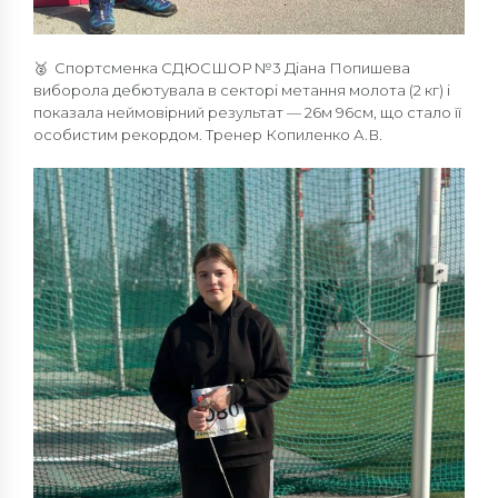
🥈 Спортсменка СДЮСШОР №3 Діана Попишева
виборола дебютувала в секторі метання молота (2 кг) і
показала неймовірний результат — 26м 96см, що стало її
особистим рекордом. Тренер Копиленко А.В.