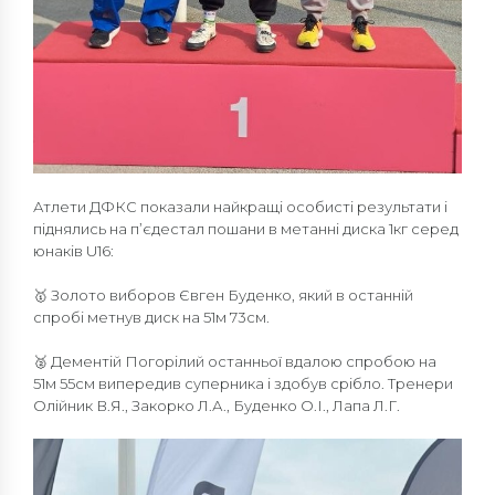
Атлети ДФКС показали найкращі особисті результати і
піднялись на п’єдестал пошани в метанні диска 1кг серед
юнаків U16:
🥇 Золото виборов Євген Буденко, який в останній
спробі метнув диск на 51м 73см.
🥈 Дементій Погорілий останньої вдалою спробою на
51м 55см випередив суперника і здобув срібло. Тренери
Олійник В.Я., Закорко Л.А., Буденко О.І., Лапа Л.Г.