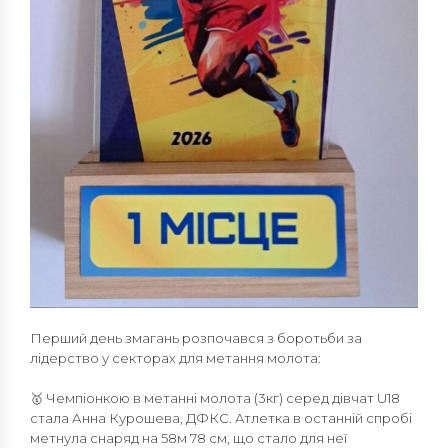
Перший день змагань розпочався з боротьби за
лідерство у секторах для метання молота:
🥇 Чемпіонкою в метанні молота (3кг) серед дівчат U18
стала Анна Курошева, ДФКС. Атлетка в останній спробі
метнула снаряд на 58м 78 см, що стало для неї