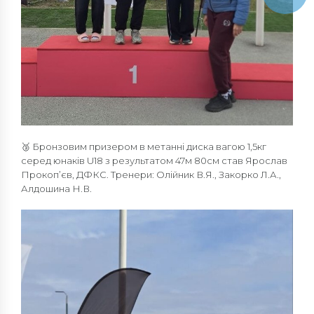
🥉 Бронзовим призером в метанні диска вагою 1,5кг
серед юнаків U18 з результатом 47м 80см став Ярослав
Прокоп’єв, ДФКС. Тренери: Олійник В.Я., Закорко Л.А.,
Алдошина Н.В.