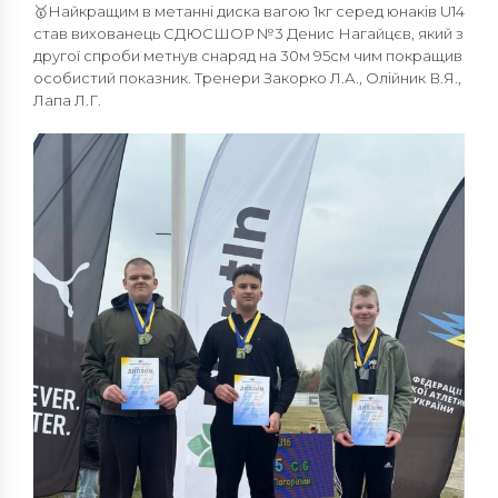
🥇Найкращим в метанні диска вагою 1кг серед юнаків U14
став вихованець СДЮСШОР №3 Денис Нагайцєв, який з
другої спроби метнув снаряд на 30м 95см чим покращив
особистий показник. Тренери Закорко Л.А., Олійник В.Я.,
Лапа Л.Г.