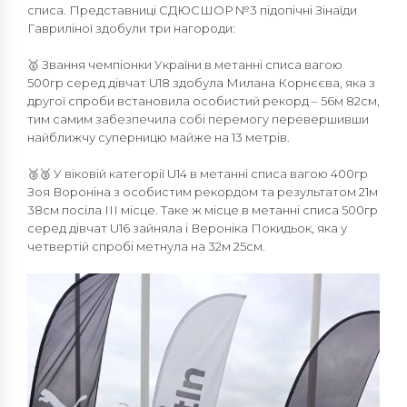
списа. Представниці СДЮСШОР №3 підопічні Зінаїди
Гавриліної здобули три нагороди:
🥇 Звання чемпіонки України в метанні списа вагою
500гр серед дівчат U18 здобула Милана Корнєєва, яка з
другої спроби встановила особистий рекорд – 56м 82см,
тим самим забезпечила собі перемогу перевершивши
найближчу суперницю майже на 13 метрів.
🥉🥉 У віковій категорії U14 в метанні списа вагою 400гр
Зоя Вороніна з особистим рекордом та результатом 21м
38см посіла ІІІ місце. Таке ж місце в метанні списа 500гр
серед дівчат U16 зайняла і Вероніка Покидьок, яка у
четвертій спробі метнула на 32м 25см.