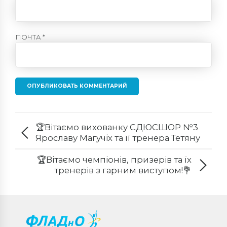
ПОЧТА *
ОПУБЛИКОВАТЬ КОММЕНТАРИЙ
🏆Вітаємо вихованку СДЮСШОР №3
Ярославу Магучіх та її тренера Тетяну
Степанову з перемогою на
заключному етапі Діамантової ліги у
🏆Вітаємо чемпіонів, призерів та їх
Брюсселі!
тренерів з гарним виступом!💐