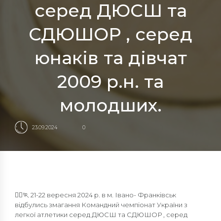
серед ДЮСШ та
СДЮШОР , серед
юнаків та дівчат
2009 р.н. та
молодших.
23.09.2024
0
🏃‍♀️🏃 21-22 вересня 2024 р. в м. Івано- Франківськ
відбулись змагання Командний чемпіонат України з
легкої атлетики серед ДЮСШ та СДЮШОР , серед