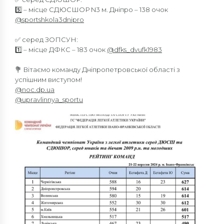
5️⃣ – місце СДЮСШОР N3 м. Дніпро – 138 очок
@sportshkola3dnipro
✅ серед ЗОПСУН:
1️⃣ – місце ДФКС – 183 очок
@dfks_dvufk1983
💐 Вітаємо команду Дніпропетровської області з
успішним виступом!
@noc.dp.ua
@upravlinnya_sportu