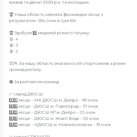
юнаків та дівчат 2009 р.н. та молодших.
🏆 Наша область зайняла 🥈командне місце з
результатом -594 очок в сумі 614
🏆 Здобули 9️⃣ медалей різного ґатунку:
🥇- 4
🥈- 3
🥉- 2
🏃‍♀️🏃 За нашу область змагалось 49 спортсменів з різних
громад регіону.
🟢 За рейтингом команд:
✅ серед ДЮСШ:
1️⃣1️⃣ місце – МК ДЮСШ м. Дніпро – 119 очок
4️⃣5️⃣ місце – ДЮСШ м. Павлоград – 37 очок
5️⃣3️⃣ місце – ДЮСШ N7 м. Дніпро – 23 очок
5️⃣5️⃣ місце – ДЮСШ м. Жовті Води – 20 очок
5️⃣7️⃣ місце – КДЮСШ м. Новомосковськ – 19 очок
✅ серед СДЮШОР: