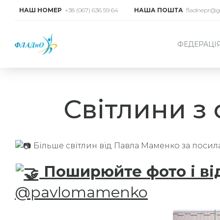
НАШ НОМЕР
+38 (067) 636 59 64
НАША ПОШТА
fladnepr@g
ФЕДЕРАЦІ
Світлини з 
Більше світлин від Павла Маменко за поси
Поширюйте фото і ві
@pavlomamenko