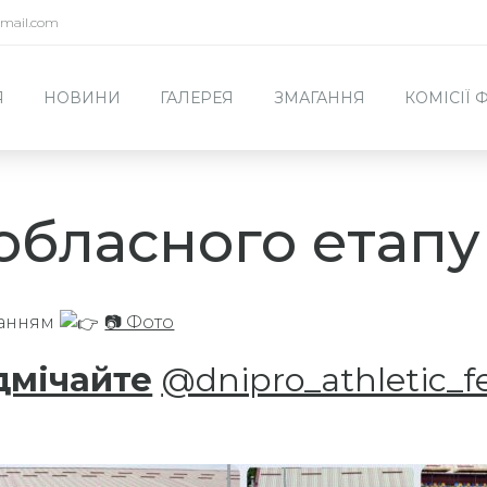
mail.com
Я
НОВИНИ
ГАЛЕРЕЯ
ЗМАГАННЯ
КОМІСІЇ
обласного етапу
ланням
📷 Фото
дмічайте
@dnipro_athletic_f