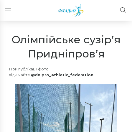
Олімпійське сузір’я
Придніпров’я
При публікації фото
відмічайте
@dnipro_athletic_federation