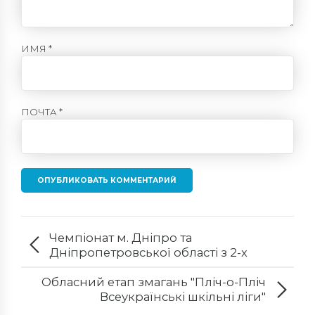
ИМЯ *
ПОЧТА *
ОПУБЛИКОВАТЬ КОММЕНТАРИЙ
Чемпіонат м. Дніпро та
Дніпропетровської області з 2-х
борства серед юнаків та дівчат 2012-
2013 р.н.
Обласний етап змагань "Пліч-о-Пліч
Всеукраїнські шкільні ліги"