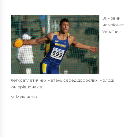
Зимовий
чемпіонат
України з
легкоатлетичних метань серед дорослих, молоді,
юніорів, юнаків.
м. Мукачево