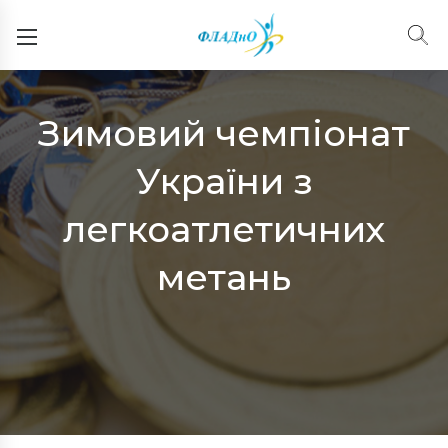
Зимовий чемпіонат
Подія
Navigation
України з
легкоатлетичних
метань