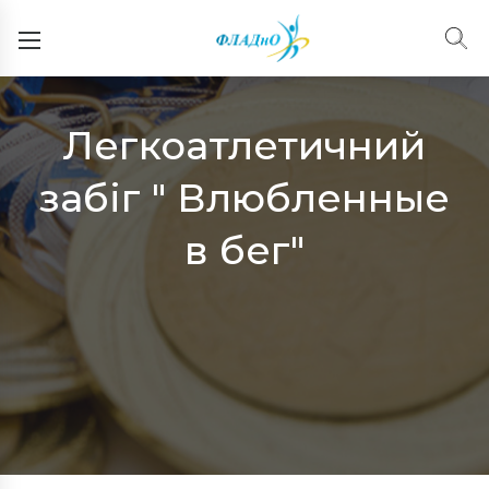
Легкоатлетичний
Подія
забіг " Влюбленные
Navigation
в бег"