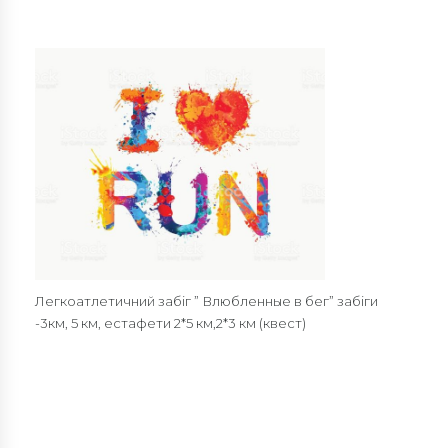
Легкоатлетичний забіг ” Влюбленные в бег” забіги
-3км, 5 км, естафети 2*5 км,2*3 км (квест)