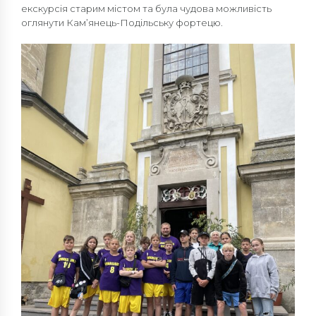
екскурсія старим містом та була чудова можливість
оглянути Кам’янець-Подільську фортецю.