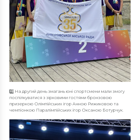
2️⃣ На другий день змагань юні спортсмени мали змогу
поспілкуватися з зірковими гостями бронзовою
призеркою Олімпійських ігор Анною Рижиковою та
чемпіонкою Паралімпійських ігор Оксаною Ботурчук.