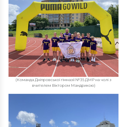
(Команда Дніпровської гімназії №35 ДМР на чолі з
вчителем Віктором Мандрикою)