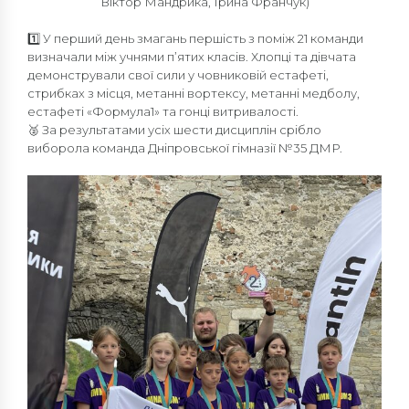
Віктор Мандрика, Ірина Франчук)
1️⃣ У перший день змагань першість з поміж 21 команди
визначали між учнями п’ятих класів. Хлопці та дівчата
демонстрували свої сили у човниковій естафеті,
стрибках з місця, метанні вортексу, метанні медболу,
естафеті «Формула1» та гонці витривалості.
🥈 За результатами усіх шести дисциплін срібло
виборола команда Дніпровської гімназії №35 ДМР.