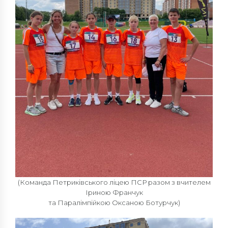
(Команда Петриківського ліцею ПСР разом з вчителем
Іриною Франчук
та Паралімпійкою Оксаною Ботурчук)