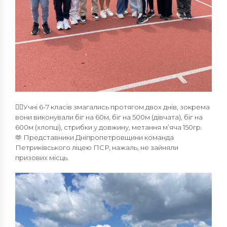
🤾‍♂️Учні 6-7 класів змагались протягом двох днів, зокрема
вони виконували біг на 60м, біг на 500м (дівчата), біг на
600м (хлопці), стрибки у довжину, метання м’яча 150гр.
🫶 Представники Дніпропетровщини команда
Петриківського ліцею ПСР, нажаль, не зайняли
призових місць.