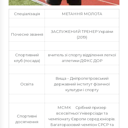
Спеціалізація
МЕТАННЯ МОЛОТА
ЗАСЛУЖЕНИЙ ТРЕНЕР України
Почесне звання
(2019)
Спортивний
вчитель зі спорту відділення легкої
клуб (посада)
атлетики ДФКС ДОР
Вища – Дніпропетровський
Освіта
державний інститут фізичної
культури і спорту
МСМК Срібний призер
всесвітньої Універсіади та
Спортивні
чемпіонату Європи серед юніорів.
досягнення
Багаторазовий чемпіон СРСР та