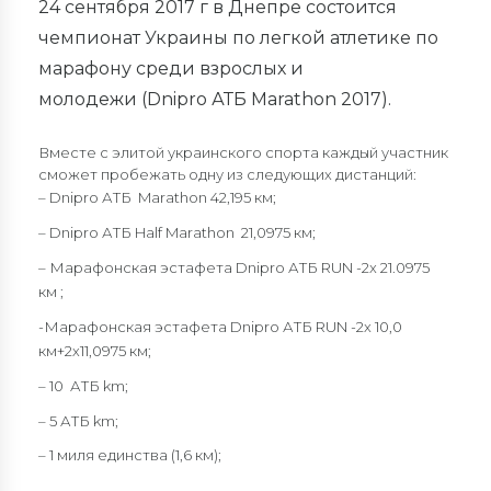
24 сентября 2017 г в Днепре состоится
чемпионат Украины по легкой атлетике по
марафону среди взрослых и
молодежи (Dnipro АТБ Marathon 2017).
Вместе с элитой украинского спорта каждый участник
сможет пробежать одну из следующих дистанций:
– Dnipro АТБ Marathon 42,195 км;
– Dnipro АТБ Half Marathon 21,0975 км;
– Марафонская эстафета Dnipro АТБ RUN -2x 21.0975
км ;
-Марафонская эстафета Dnipro АТБ RUN -2x 10,0
км+2х11,0975 км;
– 10 АТБ km;
– 5 АТБ km;
– 1 миля единства (1,6 км);