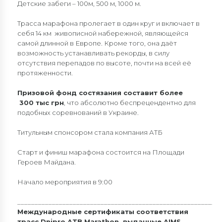
Детские забеги – 100м, 500 м, 1000 м.
Трасса марафона пролегает в один круг и включает в
себя 14 км живописной набережной, являющейся
самой длинной в Европе. Кроме того, она даёт
возможность устанавливать рекорды, в силу
отсутствия перепадов по высоте, почти на всей её
протяженности.
Призовой фонд состязания составит более
300 тыс грн
, что абсолютно беспрецендентно для
подобных соревнований в Украине.
Титульным спонсором стала компания АТБ
Старт и финиш марафона состоится на Площади
Героев Майдана.
Начало мероприятия в 9:00
Подія
Navigation
___________________________________________________________
Международные сертификаты соответствия
трасс Dnipro ATB Marathon, выданные AIMS