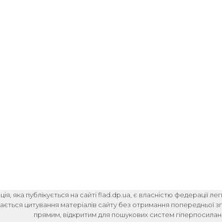
ія, яка публікується на сайті flad.dp.ua, є власністю федерації ле
ається цитування матеріалів сайту без отримання попередньої зго
прямим, відкритим для пошукових систем гіперпосиланн